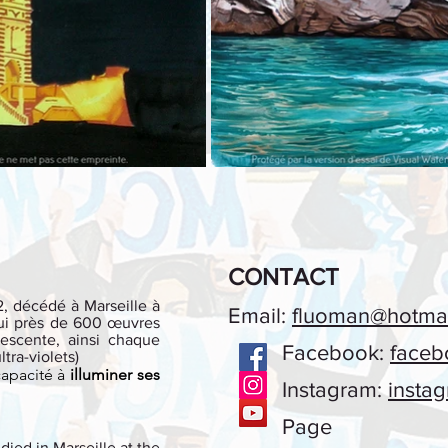
CONTACT
52, décédé à Marseille à
Email:
fluoman@hotmail
e lui près de 600 œuvres
rescente, ainsi chaque
Facebook:
faceb
ltra-violets)
capacité à
illuminer ses
Instagram:
insta
Page
 died in Marseille at the