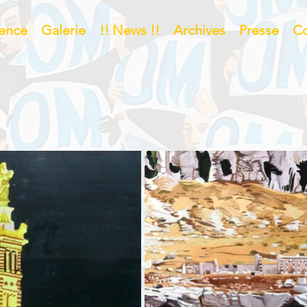
cence
Galerie
!! News !!
Archives
Presse
Co