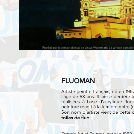
FLUOMAN
Artiste-peintre français, né en 19
l'âge de 53 ans. Il laisse derrièr
réalisées à base d'acrylique fluo
peinture réagit à la lumière noire (u
Son nom d’artiste vient de cette 
toiles de fluo
.
French Artist Painter, born in 1952,